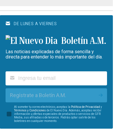
DE LUNES A VIERNES
Boletín A.M.
Las noticias explicadas de forma sencilla y
directa para entender lo más importante del día.
Regístrate a Boletín A.M.
Al someter tu correo electrónico, aceptas la
Política de Privacidad
y
Términos y Condiciones
de El Nuevo Día. Además, aceptas recibir
información u ofertas especiales de productos o servicios de GFR
Media, sus afiliadas o de terceros. Podrás optar salirte de los
boletines en cualquier momento.