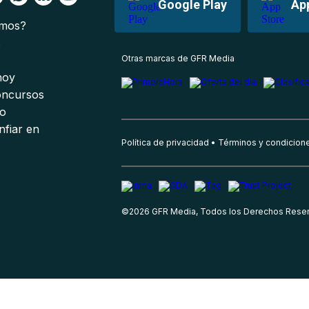
Google Play
Ap
omos?
s
Otras marcas de GFR Media
 hoy
oncursos
io
nfiar en
Política de privacidad
Términos y condicion
©
2026
GFR Media, Todos los Derechos Rese