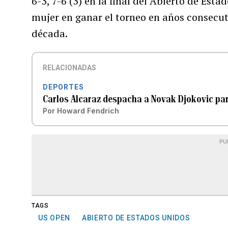
6-3, 7-6 (3) en la final del Abierto de Est
mujer en ganar el torneo en años consecu
década.
RELACIONADAS
DEPORTES
Carlos Alcaraz despacha a Novak Djokovic para
Por
Howard Fendrich
PU
TAGS
US OPEN
ABIERTO DE ESTADOS UNIDOS