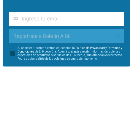
Regístrate a Boletín A.M.
Al someter tu correo electrónico, aceptas la
Política de Privacidad
y
Términos y
Condiciones
de El Nuevo Día. Además, aceptas recibir información u ofertas
especiales de productos o servicios de GFR Media, sus afiliadas o de terceros.
Podrás optar salirte de los boletines en cualquier momento.