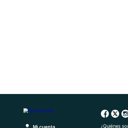
¿Quiénes s
Mi cuenta