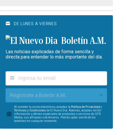
DE LUNES A VIERNES
Boletín A.M.
Las noticias explicadas de forma sencilla y
directa para entender lo más importante del día.
Regístrate a Boletín A.M.
Al someter tu correo electrónico, aceptas la
Política de Privacidad
y
Términos y Condiciones
de El Nuevo Día. Además, aceptas recibir
información u ofertas especiales de productos o servicios de GFR
Media, sus afiliadas o de terceros. Podrás optar salirte de los
boletines en cualquier momento.