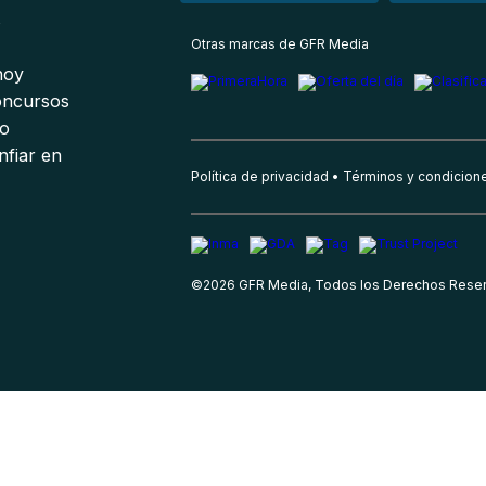
s
Otras marcas de GFR Media
 hoy
oncursos
io
nfiar en
Política de privacidad
Términos y condicion
©
2026
GFR Media, Todos los Derechos Rese