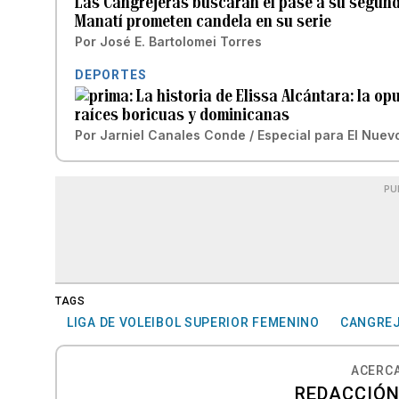
Las Cangrejeras buscarán el pase a su segunda
Manatí prometen candela en su serie
Por
José E. Bartolomei Torres
DEPORTES
La historia de Elissa Alcántara: la o
raíces boricuas y dominicanas
Por
Jarniel Canales Conde / Especial para El Nuev
PU
TAGS
LIGA DE VOLEIBOL SUPERIOR FEMENINO
CANGREJ
ACERCA
REDACCIÓN