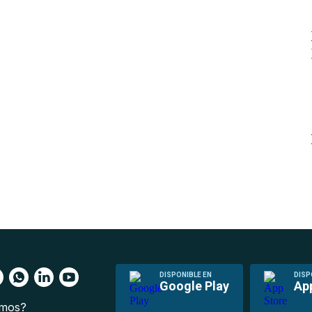
DISPONIBLE EN
DISP
Google Play
Ap
omos?