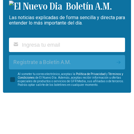
Boletín A.M.
Las noticias explicadas de forma sencilla y directa para
entender lo más importante del día.
Regístrate a Boletín A.M.
Al someter tu correo electrónico, aceptas la
Política de Privacidad
y
Términos y
Condiciones
de El Nuevo Día. Además, aceptas recibir información u ofertas
especiales de productos o servicios de GFR Media, sus afiliadas o de terceros.
Podrás optar salirte de los boletines en cualquier momento.