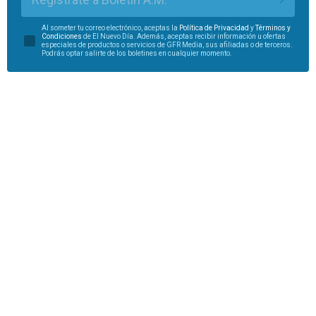
Al someter tu correo electrónico, aceptas la
Política de Privacidad
y
Términos y
Condiciones
de El Nuevo Día. Además, aceptas recibir información u ofertas
especiales de productos o servicios de GFR Media, sus afiliadas o de terceros.
Podrás optar salirte de los boletines en cualquier momento.