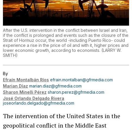
After the U.S. intervention in the conflict between Israel and Iran,
if the conflict is prolonged and events such as the closure of the
Strait of Hormuz occur, the world -including Puerto Rico- could
experience a rise in the price of oil and with it, higher prices and
lower economic growth, according to economists.
(
LARRY W.
SMITH
)
By
Efraín Montalbán Ríos
efrain.montalban@gfrmedia.com
Marian Díaz
marian.diaz@gfrmedia.com
Sharon Minelli Pérez
sharon.perez@gfrmedia.com
José Orlando Delgado Rivera
joseorlando.delgado@gfrmedia.com
The intervention of the United States in the
geopolitical conflict in the Middle East