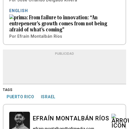
ENGLISH
From failure to innovation: “An
entrepeneur’s growth comes from not being
afraid of what’s coming”
Por
Efraín Montalbán Ríos
PUBLICIDAD
TAGS
PUERTO RICO
ISRAEL
EFRAÍN MONTALBÁN RÍOS
efrain.montalban@gfrmedia.com