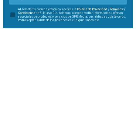
Al someter tu correo electrónico, aceptas la
Política de Privacidad
y
Términos y
Condiciones
de El Nuevo Día. Además, aceptas recibir información u ofertas
especiales de productos o servicios de GFR Media, sus afiliadas o de terceros.
Podrás optar salirte de los boletines en cualquier momento.