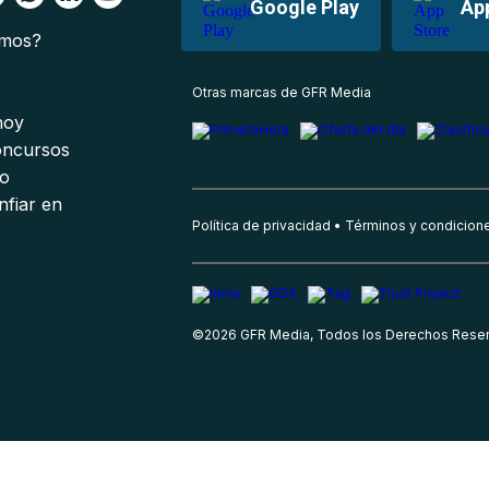
Google Play
Ap
omos?
s
Otras marcas de GFR Media
 hoy
oncursos
io
nfiar en
Política de privacidad
Términos y condicion
©
2026
GFR Media, Todos los Derechos Rese