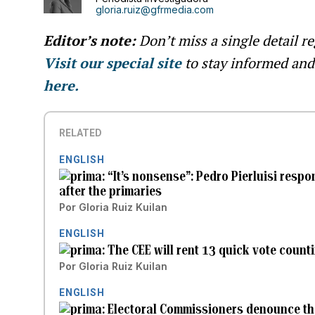
gloria.ruiz@gfrmedia.com
Editor’s note:
Don’t miss a single detail r
Visit our special site
to stay informed an
here.
RELATED
ENGLISH
“It’s nonsense”: Pedro Pierluisi resp
after the primaries
Por
Gloria Ruiz Kuilan
ENGLISH
The CEE will rent 13 quick vote count
Por
Gloria Ruiz Kuilan
ENGLISH
Electoral Commissioners denounce tha