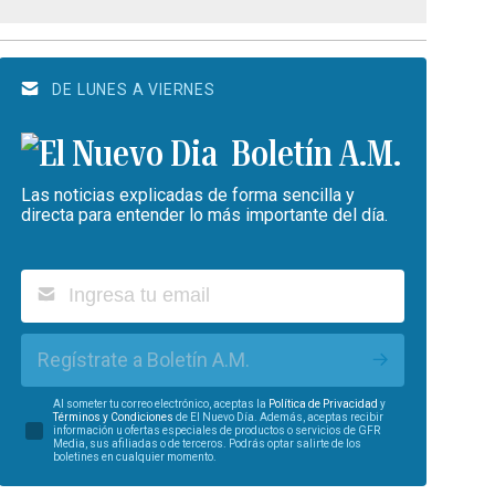
DE LUNES A VIERNES
Boletín A.M.
Las noticias explicadas de forma sencilla y
directa para entender lo más importante del día.
Regístrate a Boletín A.M.
Al someter tu correo electrónico, aceptas la
Política de Privacidad
y
Términos y Condiciones
de El Nuevo Día. Además, aceptas recibir
información u ofertas especiales de productos o servicios de GFR
Media, sus afiliadas o de terceros. Podrás optar salirte de los
boletines en cualquier momento.