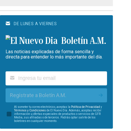
DE LUNES A VIERNES
Boletín A.M.
Las noticias explicadas de forma sencilla y
directa para entender lo más importante del día.
Regístrate a Boletín A.M.
Al someter tu correo electrónico, aceptas la
Política de Privacidad
y
Términos y Condiciones
de El Nuevo Día. Además, aceptas recibir
información u ofertas especiales de productos o servicios de GFR
Media, sus afiliadas o de terceros. Podrás optar salirte de los
boletines en cualquier momento.