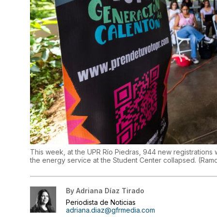
This week, at the UPR Río Piedras, 944 new registration
the energy service at the Student Center collapsed.
(
Ramo
By
Adriana Díaz Tirado
Periodista de Noticias
adriana.diaz@gfrmedia.com