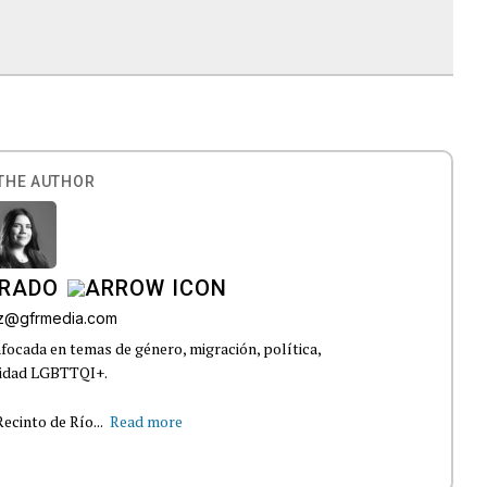
THE AUTHOR
IRADO
az@gfrmedia.com
nfocada en temas de género, migración, política,
nidad LGBTTQI+.
ecinto de Río...
Read more