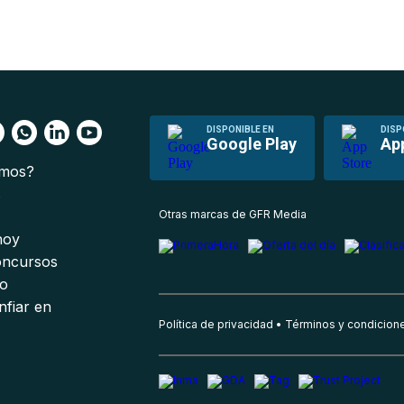
DISPONIBLE EN
DISP
Google Play
Ap
omos?
s
Otras marcas de GFR Media
 hoy
oncursos
io
nfiar en
Política de privacidad
Términos y condicion