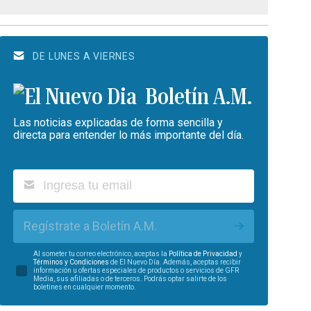
DE LUNES A VIERNES
Boletín A.M.
Las noticias explicadas de forma sencilla y
directa para entender lo más importante del día.
Regístrate a Boletín A.M.
Al someter tu correo electrónico, aceptas la
Política de Privacidad
y
Términos y Condiciones
de El Nuevo Día. Además, aceptas recibir
información u ofertas especiales de productos o servicios de GFR
Media, sus afiliadas o de terceros. Podrás optar salirte de los
boletines en cualquier momento.