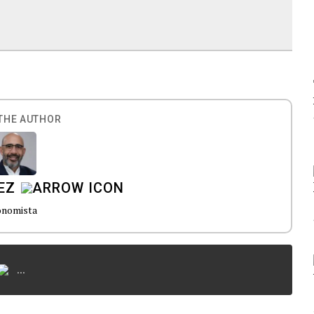
THE AUTHOR
EZ
onomista
...