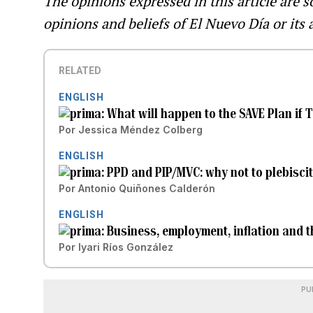
The opinions expressed in this article are s
opinions and beliefs of El Nuevo Día or its a
RELATED
ENGLISH
What will happen to the SAVE Plan if 
Por
Jessica Méndez Colberg
ENGLISH
PPD and PIP/MVC: why not to plebisci
Por
Antonio Quiñones Calderón
ENGLISH
Business, employment, inflation and
Por
Iyari Ríos González
PU