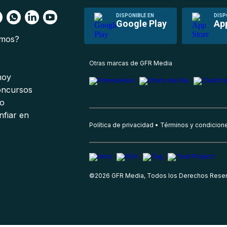
DISPONIBLE EN
DISP
Google Play
Ap
omos?
s
Otras marcas de GFR Media
 hoy
oncursos
io
nfiar en
Política de privacidad
Términos y condicion
©
2026
GFR Media, Todos los Derechos Rese