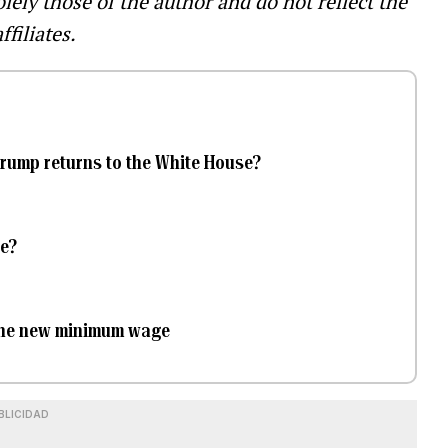
olely those of the author and do not reflect the
ffiliates.
Trump returns to the White House?
te?
 the new minimum wage
BLICIDAD