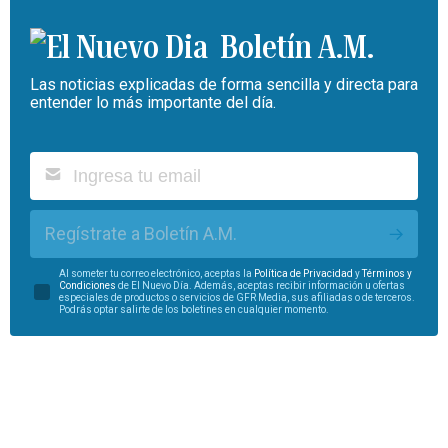
Boletín A.M.
Las noticias explicadas de forma sencilla y directa para
entender lo más importante del día.
Regístrate a Boletín A.M.
Al someter tu correo electrónico, aceptas la
Política de Privacidad
y
Términos y
Condiciones
de El Nuevo Día. Además, aceptas recibir información u ofertas
especiales de productos o servicios de GFR Media, sus afiliadas o de terceros.
Podrás optar salirte de los boletines en cualquier momento.