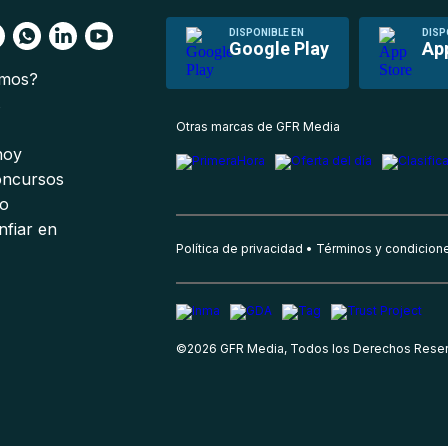
DISPONIBLE EN
DISP
Google Play
Ap
omos?
s
Otras marcas de GFR Media
 hoy
oncursos
io
nfiar en
Política de privacidad
Términos y condicion
©
2026
GFR Media, Todos los Derechos Rese