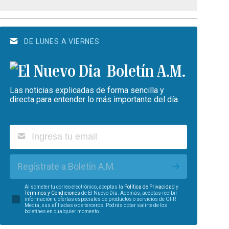
DE LUNES A VIERNES
Boletín A.M.
Las noticias explicadas de forma sencilla y
directa para entender lo más importante del día.
Regístrate a Boletín A.M.
Al someter tu correo electrónico, aceptas la
Política de Privacidad
y
Términos y Condiciones
de El Nuevo Día. Además, aceptas recibir
información u ofertas especiales de productos o servicios de GFR
Media, sus afiliadas o de terceros. Podrás optar salirte de los
boletines en cualquier momento.