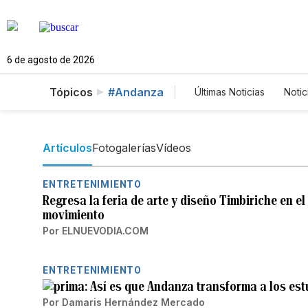
6 de agosto de 2026
Tópicos
#Andanza
Últimas Noticias
Notic
Estados Unidos
Fotos
English
Artículos
Fotogalerías
Vídeos
ENTRETENIMIENTO
Regresa la feria de arte y diseño Timbiriche en e
movimiento
Por
ELNUEVODIA.COM
ENTRETENIMIENTO
Así es que Andanza transforma a los es
Por
Damaris Hernández Mercado