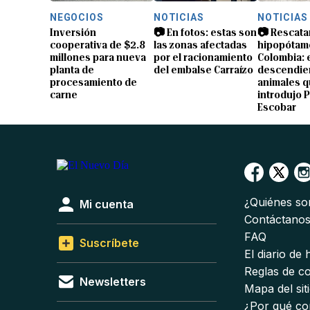
NEGOCIOS
NOTICIAS
NOTICIAS
Inversión
📷 En fotos: estas son
📷 Rescata
cooperativa de $2.8
las zonas afectadas
hipopótam
millones para nueva
por el racionamiento
Colombia: 
planta de
del embalse Carraízo
descendien
procesamiento de
animales 
carne
introdujo 
Escobar
¿Quiénes s
Mi cuenta
Contáctano
FAQ
Suscríbete
El diario de
Reglas de c
Newsletters
Mapa del sit
¿Por qué co