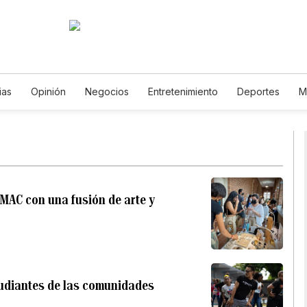
ias
Opinión
Negocios
Entretenimiento
Deportes
M
Ciencia y Ambiente
Gastronomía
De Viaje
Tecnología
Podcasts
Horóscopos
Newsletters
Feriados
Especial
l MAC con una fusión de arte y
tudiantes de las comunidades