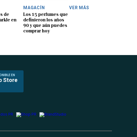
MAGACÍN
VER MÁS
os de
Los 15 perfumes que
rkle en
definieron los años
90 y que aún puedes
comprar hoy
ONIBLE EN
p Store