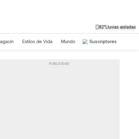
82°
Lluvias aisladas
agacín
Estilos de Vida
Mundo
Suscriptores
Juegos
Lotería
Vídeos
es
PUBLICIDAD