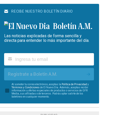
RECIBE NUESTRO BOLETÍN DIARIO
Boletín A.M.
Las noticias explicadas de forma sencilla y
directa para entender lo más importante del día.
Regístrate a Boletín A.M.
Al someter tu correo electrónico, aceptas la
Política de Privacidad
y
Términos y Condiciones
de El Nuevo Día. Además, aceptas recibir
información u ofertas especiales de productos o servicios de GFR
Media, sus afiliadas o de terceros. Podrás optar salirte de los
boletines en cualquier momento.