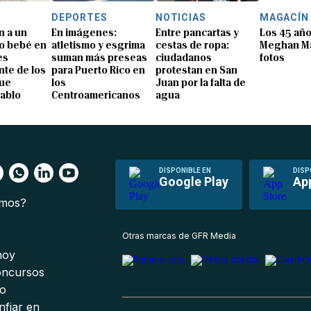
DEPORTES
NOTICIAS
MAGACÍN
n a un
En imágenes:
Entre pancartas y
Los 45 añ
o bebé en
atletismo y esgrima
cestas de ropa:
Meghan Ma
es
suman más preseas
ciudadanos
fotos
te de los
para Puerto Rico en
protestan en San
que
los
Juan por la falta de
Pablo
Centroamericanos
agua
DISPONIBLE EN
DISP
Google Play
Ap
omos?
s
Otras marcas de GFR Media
 hoy
oncursos
io
nfiar en