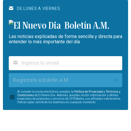
DE LUNES A VIERNES
Boletín A.M.
Las noticias explicadas de forma sencilla y directa para
entender lo más importante del día.
Regístrate a Boletín A.M.
Al someter tu correo electrónico, aceptas la
Política de Privacidad
y
Términos y
Condiciones
de El Nuevo Día. Además, aceptas recibir información u ofertas
especiales de productos o servicios de GFR Media, sus afiliadas o de terceros.
Podrás optar salirte de los boletines en cualquier momento.