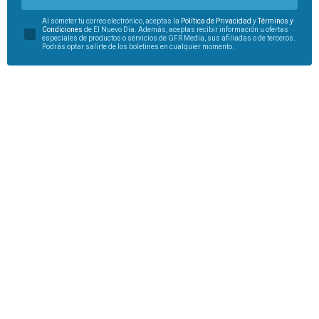
Al someter tu correo electrónico, aceptas la
Política de Privacidad
y
Términos y
Condiciones
de El Nuevo Día. Además, aceptas recibir información u ofertas
especiales de productos o servicios de GFR Media, sus afiliadas o de terceros.
Podrás optar salirte de los boletines en cualquier momento.