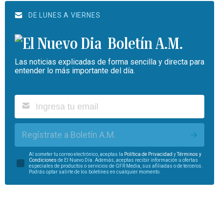
DE LUNES A VIERNES
Boletín A.M.
Las noticias explicadas de forma sencilla y directa para
entender lo más importante del día.
Regístrate a Boletín A.M.
Al someter tu correo electrónico, aceptas la
Política de Privacidad
y
Términos y
Condiciones
de El Nuevo Día. Además, aceptas recibir información u ofertas
especiales de productos o servicios de GFR Media, sus afiliadas o de terceros.
Podrás optar salirte de los boletines en cualquier momento.