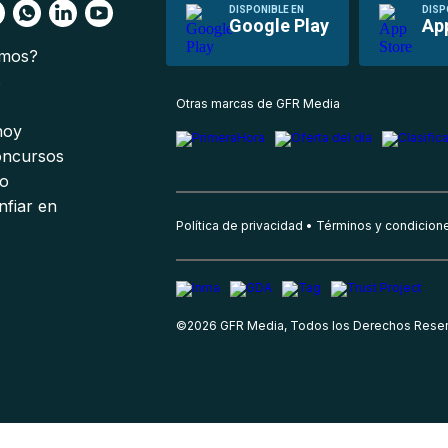
DISPONIBLE EN
DISP
Google Play
Ap
omos?
s
Otras marcas de GFR Media
 hoy
oncursos
io
nfiar en
Política de privacidad
Términos y condicion
©
2026
GFR Media, Todos los Derechos Rese