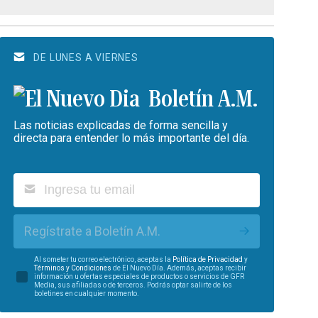
DE LUNES A VIERNES
Boletín A.M.
Las noticias explicadas de forma sencilla y
directa para entender lo más importante del día.
Regístrate a Boletín A.M.
Al someter tu correo electrónico, aceptas la
Política de Privacidad
y
Términos y Condiciones
de El Nuevo Día. Además, aceptas recibir
información u ofertas especiales de productos o servicios de GFR
Media, sus afiliadas o de terceros. Podrás optar salirte de los
boletines en cualquier momento.