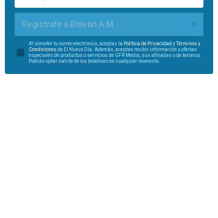
Regístrate a Boletín A.M.
Al someter tu correo electrónico, aceptas la
Política de Privacidad
y
Términos y
Condiciones
de El Nuevo Día. Además, aceptas recibir información u ofertas
especiales de productos o servicios de GFR Media, sus afiliadas o de terceros.
Podrás optar salirte de los boletines en cualquier momento.