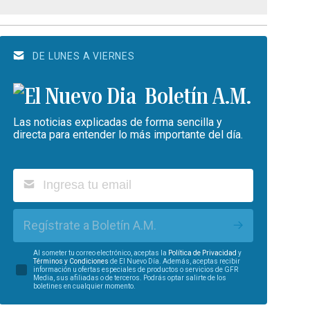
DE LUNES A VIERNES
Boletín A.M.
Las noticias explicadas de forma sencilla y
directa para entender lo más importante del día.
Regístrate a Boletín A.M.
Al someter tu correo electrónico, aceptas la
Política de Privacidad
y
Términos y Condiciones
de El Nuevo Día. Además, aceptas recibir
información u ofertas especiales de productos o servicios de GFR
Media, sus afiliadas o de terceros. Podrás optar salirte de los
boletines en cualquier momento.