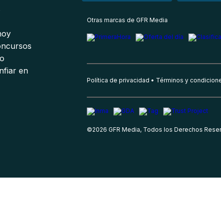
s
Otras marcas de GFR Media
 hoy
oncursos
io
nfiar en
Política de privacidad
Términos y condicion
©
2026
GFR Media, Todos los Derechos Rese