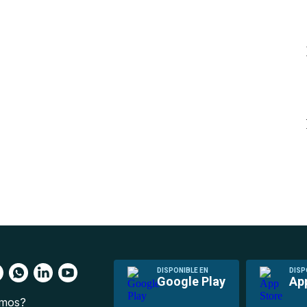
DISPONIBLE EN
DISP
Google Play
Ap
omos?