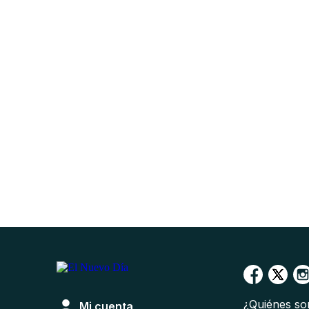
¿Quiénes s
Mi cuenta