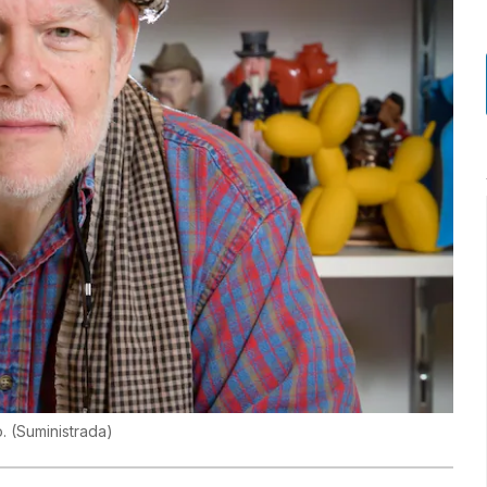
o.
(
Suministrada
)