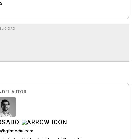
s
BLICIDAD
 DEL AUTOR
OSADO
os@gfrmedia.com