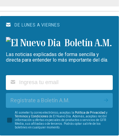
DE LUNES A VIERNES
Boletín A.M.
Las noticias explicadas de forma sencilla y
directa para entender lo más importante del día.
Regístrate a Boletín A.M.
Al someter tu correo electrónico, aceptas la
Política de Privacidad
y
Términos y Condiciones
de El Nuevo Día. Además, aceptas recibir
información u ofertas especiales de productos o servicios de GFR
Media, sus afiliadas o de terceros. Podrás optar salirte de los
boletines en cualquier momento.