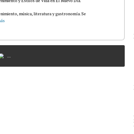
nimiento y Estilos de Vida en El Nuevo Día.
nimiento, música, literatura y gastronomía. Se
más
...