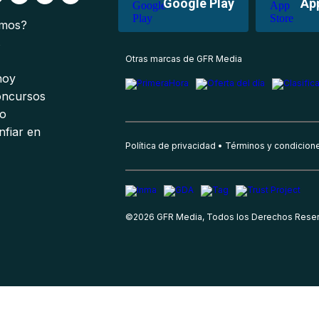
Google Play
Ap
omos?
s
Otras marcas de GFR Media
 hoy
oncursos
io
nfiar en
Política de privacidad
Términos y condicion
©
2026
GFR Media, Todos los Derechos Rese