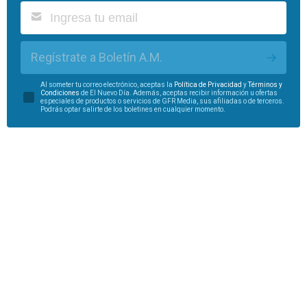
Regístrate a Boletín A.M.
Al someter tu correo electrónico, aceptas la
Política de Privacidad
y
Términos y
Condiciones
de El Nuevo Día. Además, aceptas recibir información u ofertas
especiales de productos o servicios de GFR Media, sus afiliadas o de terceros.
Podrás optar salirte de los boletines en cualquier momento.