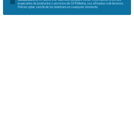
especiales de productos o servicios de GFR Media, sus afiliadas o de terceros.
Podrás optar salirte de los boletines en cualquier momento.