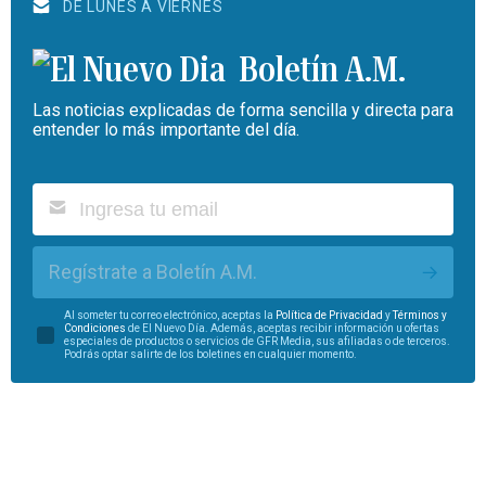
DE LUNES A VIERNES
Boletín A.M.
Las noticias explicadas de forma sencilla y directa para
entender lo más importante del día.
Regístrate a Boletín A.M.
Al someter tu correo electrónico, aceptas la
Política de Privacidad
y
Términos y
Condiciones
de El Nuevo Día. Además, aceptas recibir información u ofertas
especiales de productos o servicios de GFR Media, sus afiliadas o de terceros.
Podrás optar salirte de los boletines en cualquier momento.