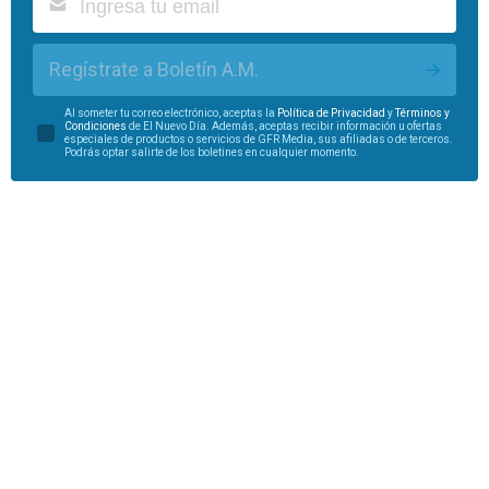
Regístrate a Boletín A.M.
Al someter tu correo electrónico, aceptas la
Política de Privacidad
y
Términos y
Condiciones
de El Nuevo Día. Además, aceptas recibir información u ofertas
especiales de productos o servicios de GFR Media, sus afiliadas o de terceros.
Podrás optar salirte de los boletines en cualquier momento.