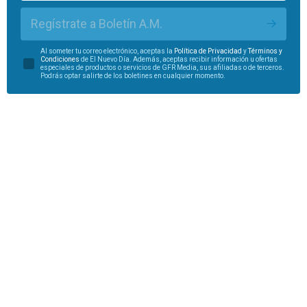
Regístrate a Boletín A.M.
Al someter tu correo electrónico, aceptas la
Política de Privacidad
y
Términos y
Condiciones
de El Nuevo Día. Además, aceptas recibir información u ofertas
especiales de productos o servicios de GFR Media, sus afiliadas o de terceros.
Podrás optar salirte de los boletines en cualquier momento.