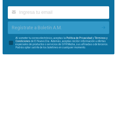
Regístrate a Boletín A.M.
Al someter tu correo electrónico, aceptas la
Política de Privacidad
y
Términos y
Condiciones
de El Nuevo Día. Además, aceptas recibir información u ofertas
especiales de productos o servicios de GFR Media, sus afiliadas o de terceros.
Podrás optar salirte de los boletines en cualquier momento.