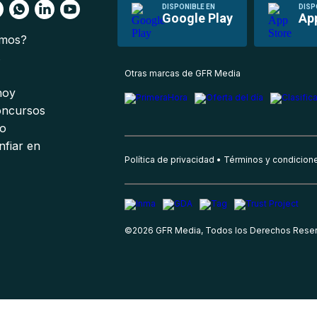
DISPONIBLE EN
DISP
Google Play
Ap
omos?
s
Otras marcas de GFR Media
 hoy
oncursos
io
nfiar en
Política de privacidad
Términos y condicion
©
2026
GFR Media, Todos los Derechos Rese