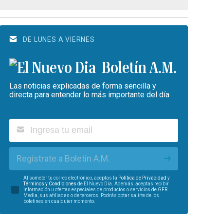
DE LUNES A VIERNES
Boletín A.M.
Las noticias explicadas de forma sencilla y
directa para entender lo más importante del día.
Regístrate a Boletín A.M.
Al someter tu correo electrónico, aceptas la
Política de Privacidad
y
Términos y Condiciones
de El Nuevo Día. Además, aceptas recibir
información u ofertas especiales de productos o servicios de GFR
Media, sus afiliadas o de terceros. Podrás optar salirte de los
boletines en cualquier momento.