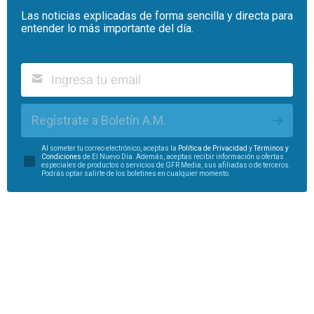
Las noticias explicadas de forma sencilla y directa para
entender lo más importante del día.
Regístrate a Boletín A.M.
Al someter tu correo electrónico, aceptas la
Política de Privacidad
y
Términos y
Condiciones
de El Nuevo Día. Además, aceptas recibir información u ofertas
especiales de productos o servicios de GFR Media, sus afiliadas o de terceros.
Podrás optar salirte de los boletines en cualquier momento.