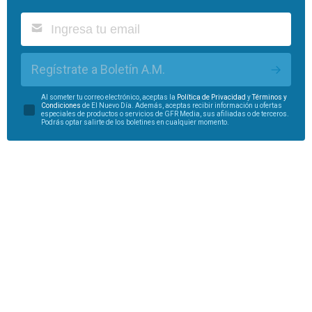
Regístrate a Boletín A.M.
Al someter tu correo electrónico, aceptas la
Política de Privacidad
y
Términos y
Condiciones
de El Nuevo Día. Además, aceptas recibir información u ofertas
especiales de productos o servicios de GFR Media, sus afiliadas o de terceros.
Podrás optar salirte de los boletines en cualquier momento.