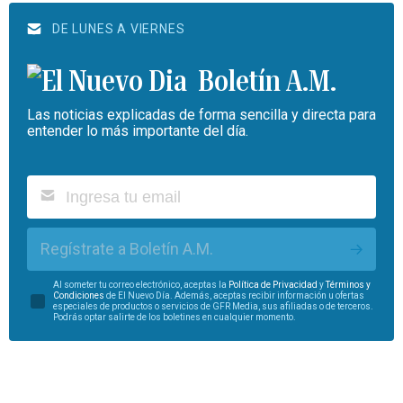
DE LUNES A VIERNES
Boletín A.M.
Las noticias explicadas de forma sencilla y directa para
entender lo más importante del día.
Regístrate a Boletín A.M.
Al someter tu correo electrónico, aceptas la
Política de Privacidad
y
Términos y
Condiciones
de El Nuevo Día. Además, aceptas recibir información u ofertas
especiales de productos o servicios de GFR Media, sus afiliadas o de terceros.
Podrás optar salirte de los boletines en cualquier momento.