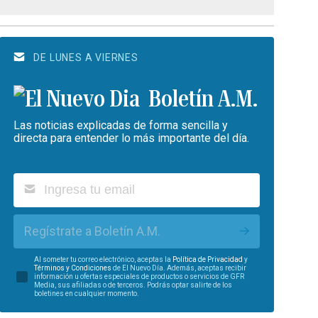
DE LUNES A VIERNES
Boletín A.M.
Las noticias explicadas de forma sencilla y
directa para entender lo más importante del día.
Regístrate a Boletín A.M.
Al someter tu correo electrónico, aceptas la
Política de Privacidad
y
Términos y Condiciones
de El Nuevo Día. Además, aceptas recibir
información u ofertas especiales de productos o servicios de GFR
Media, sus afiliadas o de terceros. Podrás optar salirte de los
boletines en cualquier momento.