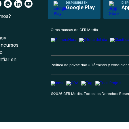
DISPONIBLE EN
DISP
Google Play
Ap
omos?
s
Otras marcas de GFR Media
 hoy
oncursos
io
nfiar en
Política de privacidad
Términos y condicion
©
2026
GFR Media, Todos los Derechos Rese