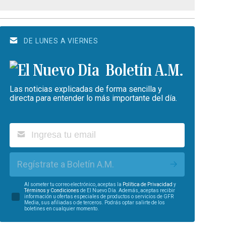
DE LUNES A VIERNES
Boletín A.M.
Las noticias explicadas de forma sencilla y
directa para entender lo más importante del día.
Regístrate a Boletín A.M.
Al someter tu correo electrónico, aceptas la
Política de Privacidad
y
Términos y Condiciones
de El Nuevo Día. Además, aceptas recibir
información u ofertas especiales de productos o servicios de GFR
Media, sus afiliadas o de terceros. Podrás optar salirte de los
boletines en cualquier momento.