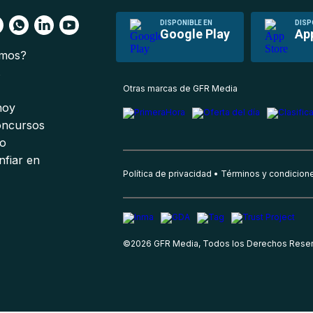
DISPONIBLE EN
DISP
Google Play
Ap
omos?
s
Otras marcas de GFR Media
 hoy
oncursos
io
nfiar en
Política de privacidad
Términos y condicion
©
2026
GFR Media, Todos los Derechos Rese