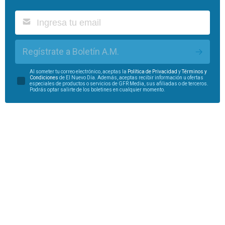
Regístrate a Boletín A.M.
Al someter tu correo electrónico, aceptas la
Política de Privacidad
y
Términos y
Condiciones
de El Nuevo Día. Además, aceptas recibir información u ofertas
especiales de productos o servicios de GFR Media, sus afiliadas o de terceros.
Podrás optar salirte de los boletines en cualquier momento.