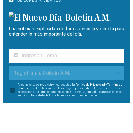
DE LUNES A VIERNES
Boletín A.M.
Las noticias explicadas de forma sencilla y directa para
entender lo más importante del día.
Regístrate a Boletín A.M.
Al someter tu correo electrónico, aceptas la
Política de Privacidad
y
Términos y
Condiciones
de El Nuevo Día. Además, aceptas recibir información u ofertas
especiales de productos o servicios de GFR Media, sus afiliadas o de terceros.
Podrás optar salirte de los boletines en cualquier momento.