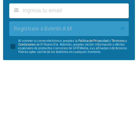
Regístrate a Boletín A.M.
Al someter tu correo electrónico, aceptas la
Política de Privacidad
y
Términos y
Condiciones
de El Nuevo Día. Además, aceptas recibir información u ofertas
especiales de productos o servicios de GFR Media, sus afiliadas o de terceros.
Podrás optar salirte de los boletines en cualquier momento.