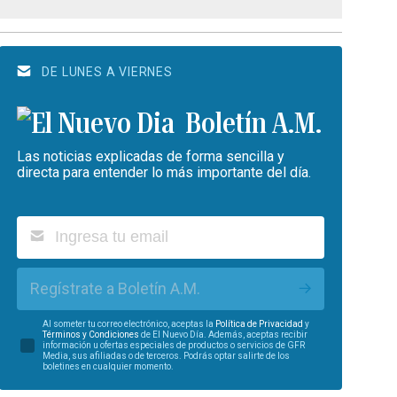
DE LUNES A VIERNES
Boletín A.M.
Las noticias explicadas de forma sencilla y
directa para entender lo más importante del día.
Regístrate a Boletín A.M.
Al someter tu correo electrónico, aceptas la
Política de Privacidad
y
Términos y Condiciones
de El Nuevo Día. Además, aceptas recibir
información u ofertas especiales de productos o servicios de GFR
Media, sus afiliadas o de terceros. Podrás optar salirte de los
boletines en cualquier momento.