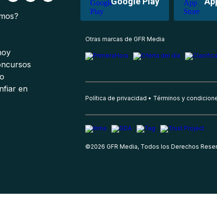
Google Play
Ap
omos?
s
Otras marcas de GFR Media
 hoy
oncursos
io
nfiar en
Política de privacidad
Términos y condicion
©
2026
GFR Media, Todos los Derechos Rese