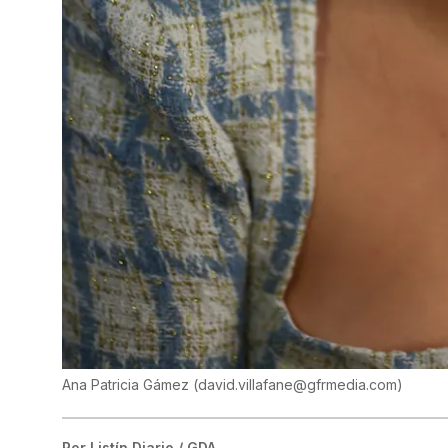
Ana Patricia Gámez
(
david.villafane@gfrmedia.com
)
Por
Listín Diario / GDA