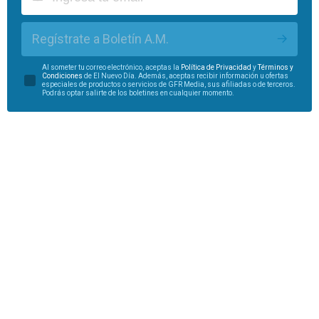
Regístrate a Boletín A.M.
Al someter tu correo electrónico, aceptas la
Política de Privacidad
y
Términos y
Condiciones
de El Nuevo Día. Además, aceptas recibir información u ofertas
especiales de productos o servicios de GFR Media, sus afiliadas o de terceros.
Podrás optar salirte de los boletines en cualquier momento.