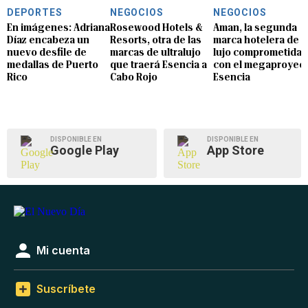
DEPORTES
NEGOCIOS
NEGOCIOS
En imágenes: Adriana
Rosewood Hotels &
Aman, la segunda
Díaz encabeza un
Resorts, otra de las
marca hotelera de
nuevo desfile de
marcas de ultralujo
lujo comprometida
medallas de Puerto
que traerá Esencia a
con el megaproyec
Rico
Cabo Rojo
Esencia
DISPONIBLE EN
DISPONIBLE EN
Google Play
App Store
Mi cuenta
Suscríbete