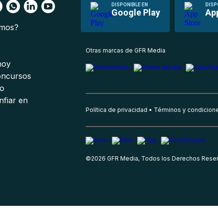
DISPONIBLE EN
DISP
Google Play
Ap
omos?
s
Otras marcas de GFR Media
 hoy
oncursos
io
nfiar en
Política de privacidad
Términos y condicion
©
2026
GFR Media, Todos los Derechos Rese