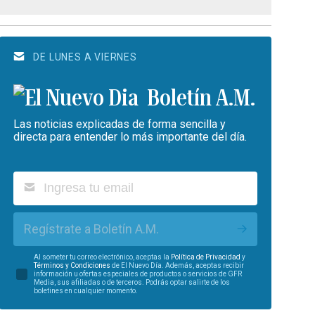
DE LUNES A VIERNES
Boletín A.M.
Las noticias explicadas de forma sencilla y
directa para entender lo más importante del día.
Regístrate a Boletín A.M.
Al someter tu correo electrónico, aceptas la
Política de Privacidad
y
Términos y Condiciones
de El Nuevo Día. Además, aceptas recibir
información u ofertas especiales de productos o servicios de GFR
Media, sus afiliadas o de terceros. Podrás optar salirte de los
boletines en cualquier momento.