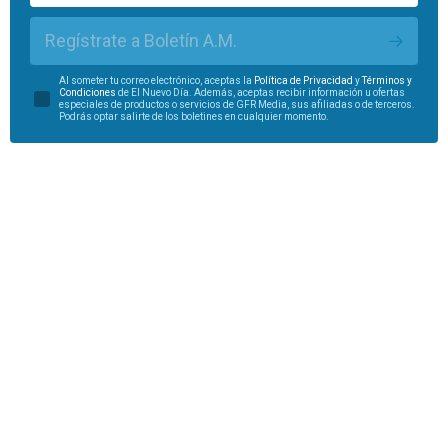
Regístrate a Boletín A.M.
Al someter tu correo electrónico, aceptas la
Política de Privacidad
y
Términos y
Condiciones
de El Nuevo Día. Además, aceptas recibir información u ofertas
especiales de productos o servicios de GFR Media, sus afiliadas o de terceros.
Podrás optar salirte de los boletines en cualquier momento.