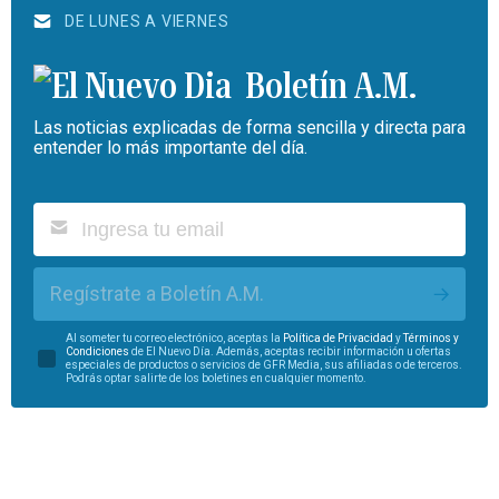
DE LUNES A VIERNES
Boletín A.M.
Las noticias explicadas de forma sencilla y directa para
entender lo más importante del día.
Regístrate a Boletín A.M.
Al someter tu correo electrónico, aceptas la
Política de Privacidad
y
Términos y
Condiciones
de El Nuevo Día. Además, aceptas recibir información u ofertas
especiales de productos o servicios de GFR Media, sus afiliadas o de terceros.
Podrás optar salirte de los boletines en cualquier momento.