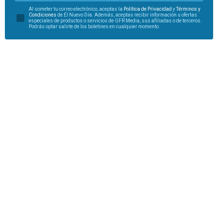
Al someter tu correo electrónico, aceptas la
Política de Privacidad
y
Términos y
Condiciones
de El Nuevo Día. Además, aceptas recibir información u ofertas
especiales de productos o servicios de GFR Media, sus afiliadas o de terceros.
Podrás optar salirte de los boletines en cualquier momento.