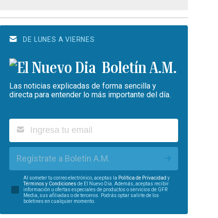
DE LUNES A VIERNES
Boletín A.M.
Las noticias explicadas de forma sencilla y
directa para entender lo más importante del día.
Regístrate a Boletín A.M.
Al someter tu correo electrónico, aceptas la
Política de Privacidad
y
Términos y Condiciones
de El Nuevo Día. Además, aceptas recibir
información u ofertas especiales de productos o servicios de GFR
Media, sus afiliadas o de terceros. Podrás optar salirte de los
boletines en cualquier momento.