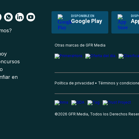
DISPONIBLE EN
DISP
Google Play
Ap
omos?
s
Otras marcas de GFR Media
 hoy
oncursos
io
nfiar en
Política de privacidad
Términos y condicion
©
2026
GFR Media, Todos los Derechos Rese