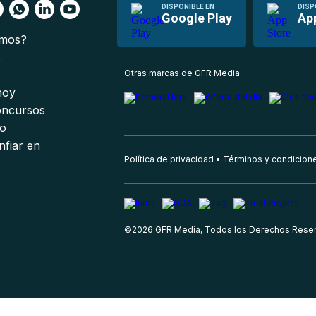
DISPONIBLE EN
DISP
Google Play
Ap
omos?
s
Otras marcas de GFR Media
 hoy
oncursos
io
nfiar en
Política de privacidad
Términos y condicion
©
2026
GFR Media, Todos los Derechos Rese