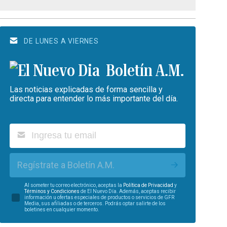
DE LUNES A VIERNES
Boletín A.M.
Las noticias explicadas de forma sencilla y
directa para entender lo más importante del día.
Regístrate a Boletín A.M.
Al someter tu correo electrónico, aceptas la
Política de Privacidad
y
Términos y Condiciones
de El Nuevo Día. Además, aceptas recibir
información u ofertas especiales de productos o servicios de GFR
Media, sus afiliadas o de terceros. Podrás optar salirte de los
boletines en cualquier momento.