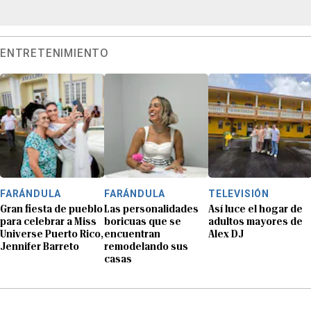
ENTRETENIMIENTO
FARÁNDULA
FARÁNDULA
TELEVISIÓN
Gran fiesta de pueblo
Las personalidades
Así luce el hogar de
para celebrar a Miss
boricuas que se
adultos mayores de
Universe Puerto Rico,
encuentran
Alex DJ
Jennifer Barreto
remodelando sus
casas