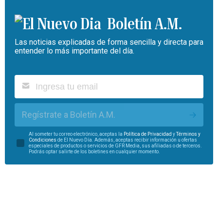
Boletín A.M.
Las noticias explicadas de forma sencilla y directa para
entender lo más importante del día.
Regístrate a Boletín A.M.
Al someter tu correo electrónico, aceptas la
Política de Privacidad
y
Términos y
Condiciones
de El Nuevo Día. Además, aceptas recibir información u ofertas
especiales de productos o servicios de GFR Media, sus afiliadas o de terceros.
Podrás optar salirte de los boletines en cualquier momento.