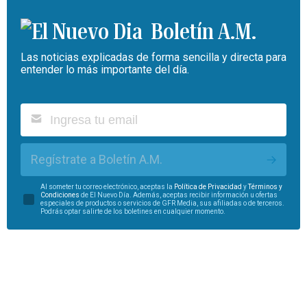
Boletín A.M.
Las noticias explicadas de forma sencilla y directa para
entender lo más importante del día.
Regístrate a Boletín A.M.
Al someter tu correo electrónico, aceptas la
Política de Privacidad
y
Términos y
Condiciones
de El Nuevo Día. Además, aceptas recibir información u ofertas
especiales de productos o servicios de GFR Media, sus afiliadas o de terceros.
Podrás optar salirte de los boletines en cualquier momento.