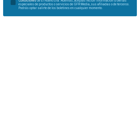
Condiciones
de El Nuevo Día. Además, aceptas recibir información u ofertas
especiales de productos o servicios de GFR Media, sus afiliadas o de terceros.
Podrás optar salirte de los boletines en cualquier momento.