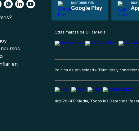
DISPONIBLE EN
DISP
Google Play
Ap
omos?
s
Otras marcas de GFR Media
 hoy
oncursos
io
nfiar en
Política de privacidad
Términos y condicion
©
2026
GFR Media, Todos los Derechos Rese