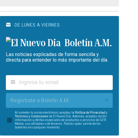
DE LUNES A VIERNES
Boletín A.M.
Las noticias explicadas de forma sencilla y
directa para entender lo más importante del día.
Regístrate a Boletín A.M.
Al someter tu correo electrónico, aceptas la
Política de Privacidad
y
Términos y Condiciones
de El Nuevo Día. Además, aceptas recibir
información u ofertas especiales de productos o servicios de GFR
Media, sus afiliadas o de terceros. Podrás optar salirte de los
boletines en cualquier momento.