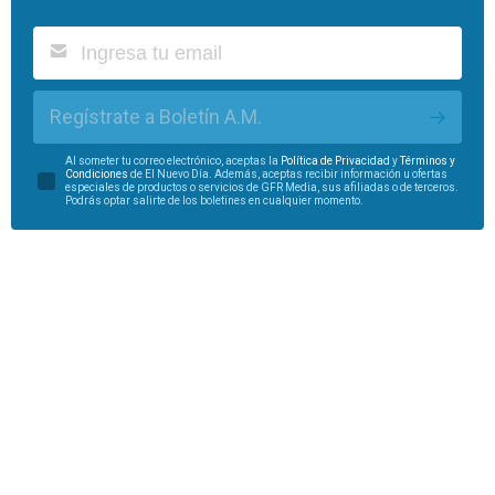
Regístrate a Boletín A.M.
Al someter tu correo electrónico, aceptas la
Política de Privacidad
y
Términos y
Condiciones
de El Nuevo Día. Además, aceptas recibir información u ofertas
especiales de productos o servicios de GFR Media, sus afiliadas o de terceros.
Podrás optar salirte de los boletines en cualquier momento.