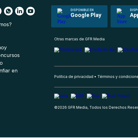
DISPONIBLE EN
DISP
Google Play
Ap
omos?
s
Otras marcas de GFR Media
 hoy
oncursos
io
nfiar en
Política de privacidad
Términos y condicion
©
2026
GFR Media, Todos los Derechos Rese