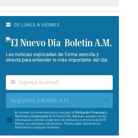
DE LUNES A VIERNES
Boletín A.M.
Las noticias explicadas de forma sencilla y
directa para entender lo más importante del día.
Regístrate a Boletín A.M.
Al someter tu correo electrónico, aceptas la
Política de Privacidad
y
Términos y Condiciones
de El Nuevo Día. Además, aceptas recibir
información u ofertas especiales de productos o servicios de GFR
Media, sus afiliadas o de terceros. Podrás optar salirte de los
boletines en cualquier momento.