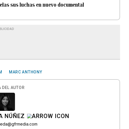
velas sus luchas en nuevo documental
BLICIDAD
M
MARC ANTHONY
 DEL AUTOR
A NÚÑEZ
lveda@gfrmedia.com