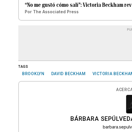
“No me gustó cómo salí”: Victoria Beckham re
Por
The Associated Press
PU
TAGS
BROOKLYN
DAVID BECKHAM
VICTORIA BECKHA
ACERCA
BÁRBARA SEPÚLVED
barbara.sepu